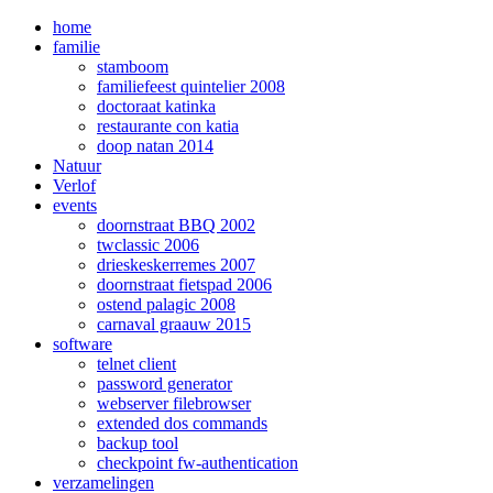
home
familie
stamboom
familiefeest quintelier 2008
doctoraat katinka
restaurante con katia
doop natan 2014
Natuur
Verlof
events
doornstraat BBQ 2002
twclassic 2006
drieskeskerremes 2007
doornstraat fietspad 2006
ostend palagic 2008
carnaval graauw 2015
software
telnet client
password generator
webserver filebrowser
extended dos commands
backup tool
checkpoint fw-authentication
verzamelingen