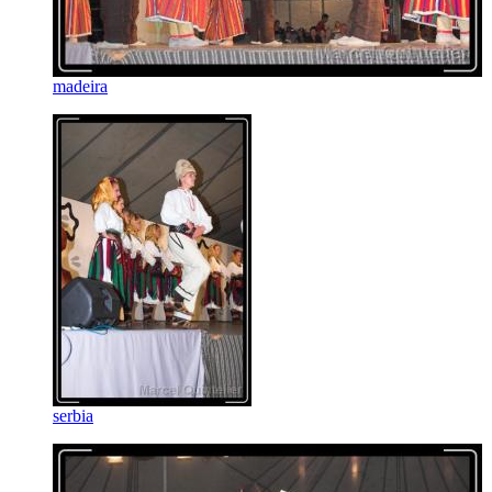
madeira
serbia