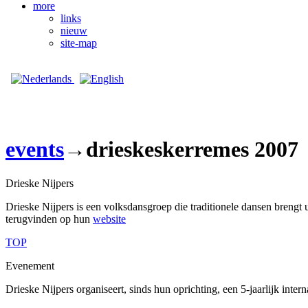
more
links
nieuw
site-map
events
→drieskeskerremes 2007
Drieske Nijpers
Drieske Nijpers is een volksdansgroep die traditionele dansen brengt ui
terugvinden op hun
website
TOP
Evenement
Drieske Nijpers organiseert, sinds hun oprichting, een 5-jaarlijk inter